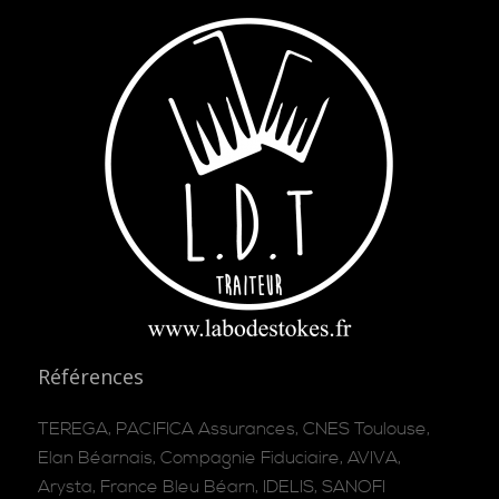
Références
TEREGA, PACIFICA Assurances, CNES Toulouse,
Elan Béarnais, Compagnie Fiduciaire, AVIVA,
Arysta, France Bleu Béarn, IDELIS, SANOFI