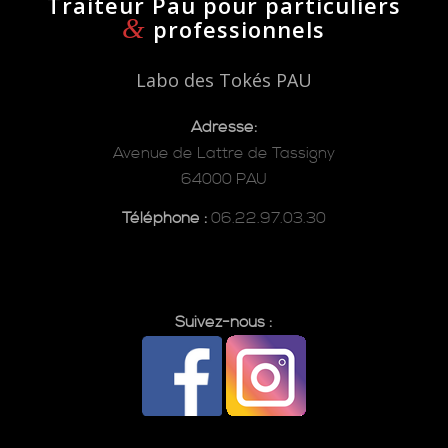
Traiteur Pau pour particuliers
&
professionnels
Labo des Tokés PAU
Adresse:
Avenue de Lattre de Tassigny
64000 PAU
Téléphone :
06.22.97.03.30
Suivez-nous :