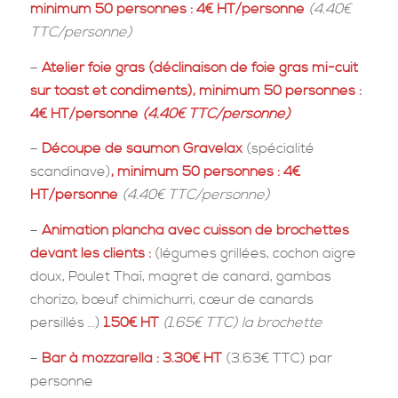
minimum 50 personnes : 4€ HT/personne
(4.40€
TTC/personne)
–
Atelier foie gras (déclinaison de foie gras mi-cuit
sur toast et condiments), minimum 50 personnes :
4€ HT/personne
(4.40€ TTC/personne)
–
Découpe de saumon Gravelax
(spécialité
scandinave)
, minimum 50 personnes : 4€
HT/personne
(4.40€ TTC/personne)
–
Animation plancha avec cuisson de brochettes
devant les clients :
(légumes grillées, cochon aigre
doux, Poulet Thaï, magret de canard, gambas
chorizo, bœuf chimichurri, cœur de canards
persillés …)
1.50€ HT
(1.65€ TTC) la brochette
–
Bar à mozzarella : 3.30€ HT
(3.63€ TTC) par
personne