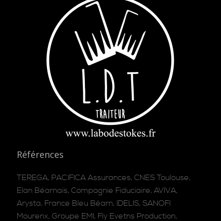
Références
TEREGA, PACIFICA Assurances, CNES Toulouse,
Elan Béarnais, Compagnie Fiduciaire, AVIVA,
Arysta, France Bleu Béarn, IDELIS, SANOFI
Mourenx, Groupe EMI, Fly Evetns Production,