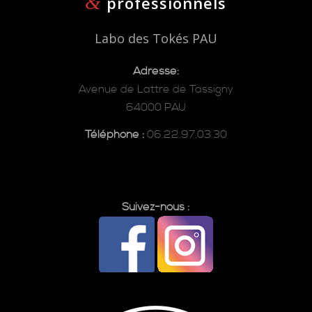
&
professionnels
Labo des Tokés PAU
Adresse:
Avenue de Lattre de Tassigny
64000 PAU
Téléphone :
06.22.97.03.30
Suivez-nous :