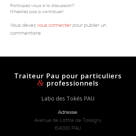
Participez-vous à la discussion?
N'hésitez pas à contribuer!
Vous devez
vous connecter
pour publier un
commentaire.
Traiteur Pau pour particuliers
&
professionnels
Labo des Tokés PAU
Adresse:
Avenue de Lattre de Tassigny
64000 PAU