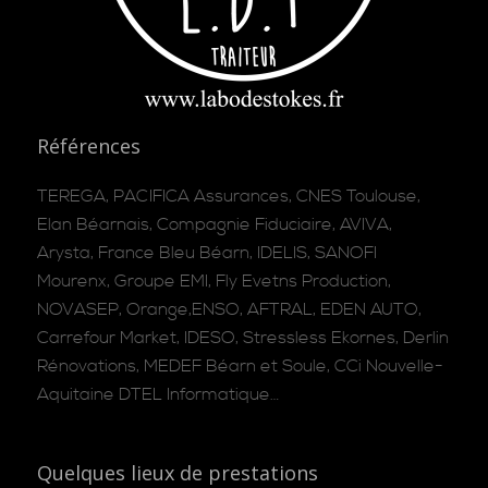
Références
TEREGA, PACIFICA Assurances, CNES Toulouse,
Elan Béarnais, Compagnie Fiduciaire, AVIVA,
Arysta, France Bleu Béarn, IDELIS, SANOFI
Mourenx, Groupe EMI, Fly Evetns Production,
NOVASEP, Orange,ENSO, AFTRAL, EDEN AUTO,
Carrefour Market, IDESO, Stressless Ekornes, Derlin
Rénovations, MEDEF Béarn et Soule, CCi Nouvelle-
Aquitaine DTEL Informatique…
Quelques lieux de prestations