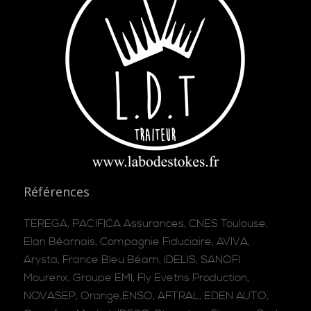
Références
TEREGA, PACIFICA Assurances, CNES Toulouse,
Elan Béarnais, Compagnie Fiduciaire, AVIVA,
Arysta, France Bleu Béarn, IDELIS, SANOFI
Mourenx, Groupe EMI, Fly Evetns Production,
NOVASEP, Orange,ENSO, AFTRAL, EDEN AUTO,