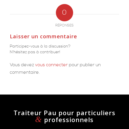
0
RÉPONSES
Laisser un commentaire
Participez-vous à la discussion?
N'hésitez pas à contribuer!
Vous devez
vous connecter
pour publier un
commentaire.
Traiteur Pau pour particuliers
&
professionnels