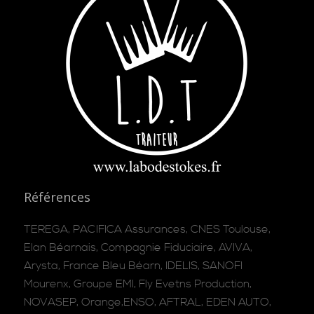
Références
TEREGA, PACIFICA Assurances, CNES Toulouse,
Elan Béarnais, Compagnie Fiduciaire, AVIVA,
Arysta, France Bleu Béarn, IDELIS, SANOFI
Mourenx, Groupe EMI, Fly Evetns Production,
NOVASEP, Orange,ENSO, AFTRAL, EDEN AUTO,