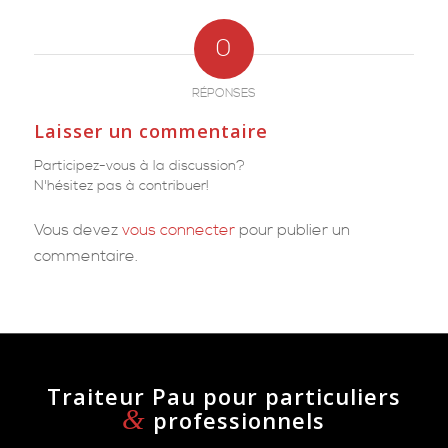
0
RÉPONSES
Laisser un commentaire
Participez-vous à la discussion?
N'hésitez pas à contribuer!
Vous devez
vous connecter
pour publier un
commentaire.
Traiteur Pau pour particuliers
&
professionnels